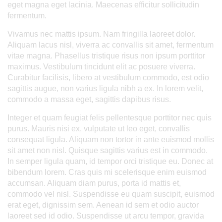
eget magna eget lacinia. Maecenas efficitur sollicitudin
fermentum.
Vivamus nec mattis ipsum. Nam fringilla laoreet dolor.
Aliquam lacus nisl, viverra ac convallis sit amet, fermentum
vitae magna. Phasellus tristique risus non ipsum porttitor
maximus. Vestibulum tincidunt elit ac posuere viverra.
Curabitur facilisis, libero at vestibulum commodo, est odio
sagittis augue, non varius ligula nibh a ex. In lorem velit,
commodo a massa eget, sagittis dapibus risus.
Integer et quam feugiat felis pellentesque porttitor nec quis
purus. Mauris nisi ex, vulputate ut leo eget, convallis
consequat ligula. Aliquam non tortor in ante euismod mollis
sit amet non nisl. Quisque sagittis varius est in commodo.
In semper ligula quam, id tempor orci tristique eu. Donec at
bibendum lorem. Cras quis mi scelerisque enim euismod
accumsan. Aliquam diam purus, porta id mattis et,
commodo vel nisl. Suspendisse eu quam suscipit, euismod
erat eget, dignissim sem. Aenean id sem et odio auctor
laoreet sed id odio. Suspendisse ut arcu tempor, gravida