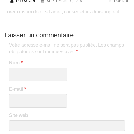
PHYSCODE
SEPTEMBRE 6, 2016
RÉPONDRE
Lorem ipsum dolor sit amet, consectetur adipiscing elit.
Laisser un commentaire
Votre adresse e-mail ne sera pas publiée.
Les champs
obligatoires sont indiqués avec
*
Nom
*
E-mail
*
Site web