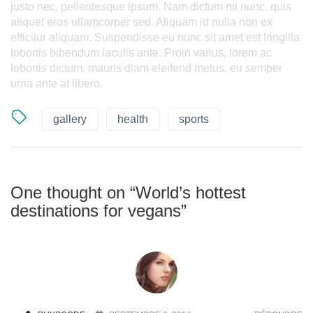
justo nec, pellentesque ipsum. Nam dictum mi nunc, quis
aliquet eros ullamcorper sed. Aliquam id nulla non ex
efficitur aliquam. Suspendisse eu nunc sit amet est fringilla
lobortis bibendum iaculis ante. Proin varius, lorem ac
lobortis dictum, mauris diam eleifend metus, eu semper
urna ante at libero.
gallery
health
sports
One thought on “
World’s hottest
destinations for vegans
”