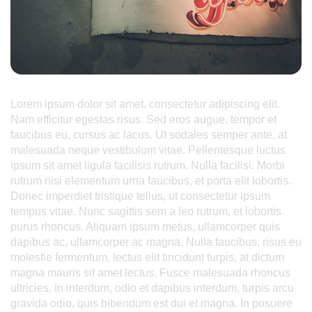
Lorem ipsum dolor sit amet, consectetur adipiscing elit.
Nam efficitur egestas risus. Sed eros augue, tempor et
faucibus eu, cursus ac lacus. Ut sodales semper ante, at
malesuada neque vestibulum vitae. Pellentesque luctus
ipsum sit amet ligula facilisis rutrum. Nulla facilisi. Morbi
rutrum nisi elementum urna faucibus, et porta elit lobortis.
Donec imperdiet tristique tellus, ut consectetur ipsum
tempus vitae. Nunc sagittis sem a leo rutrum, et lobortis
purus rhoncus. Aliquam ipsum metus, ullamcorper quis
dapibus ac, ullamcorper ac magna. Nulla faucibus, risus eu
molestie fermentum, lectus elit tincidunt turpis, at dictum
magna mauris sit amet lectus. Fusce malesuada rhoncus
ultricies. In interdum, odio et dapibus interdum, turpis arcu
gravida odio, quis bibendum est dui et magna. In posuere